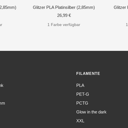
 (2,85mm)
Glitzer PLA Platinsilber (2,85mm)
Glitzer
eis
Angebotspreis
26,99 €
ar
1 Farbe verfügbar
1
FILAMENTE
nk
PLA
PET-G
amm
PCTG
Glow in the dark
XXL