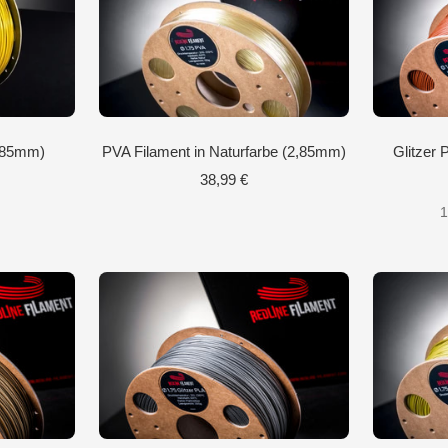
2,85mm)
PVA Filament in Naturfarbe (2,85mm)
Glitzer
eis
Angebotspreis
38,99 €
1