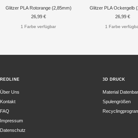
Glitzer PLA Rotorange (2,85mm)
Glitzer PLA Ockergelb
Angebotspreis
Angebotspr
26,99 €
26,99 €
1 Farbe verfügbar
1 Farbe verfügb
REDLINE
3D DRUCK
Über Uns
Material Datenba
Kontakt
Spulengrößen
FAQ
Recyclingprogr
Impressum
Datenschutz