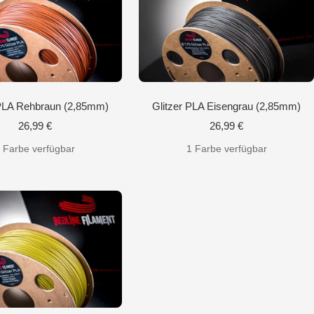
 PLA Rehbraun (2,85mm)
Glitzer PLA Eisengrau (2,85mm)
Angebotspreis
Angebotspreis
26,99 €
26,99 €
 Farbe verfügbar
1 Farbe verfügbar