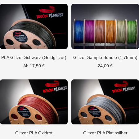
PLA Glitzer Schwarz (Goldglitzer)
Glitzer Sample Bundle (1,75mm)
Angebotspreis
Angebotspreis
Ab 17,50 €
24,00 €
Glitzer PLA Oxidrot
Glitzer PLA Platinsilber