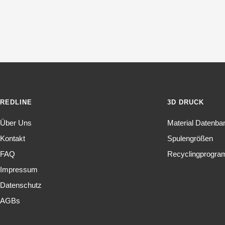
Spare 10% mit dem Code: "Sommer" beim
Spare 10% mit dem Code: "Sommer" beim
Zum Shop
REDLINE
3D DRUCK
Über Uns
Material Datenba
Kontakt
Spulengrößen
FAQ
Recyclingprogr
Impressum
Datenschutz
AGBs