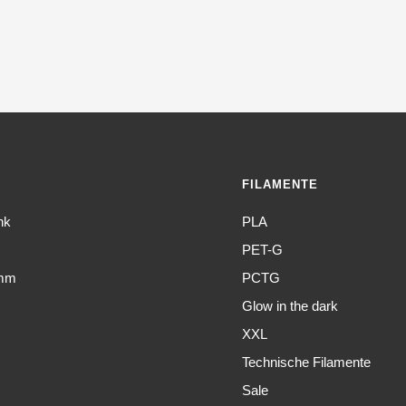
 CheckOut
 CheckOut
FILAMENTE
nk
PLA
PET-G
amm
PCTG
Glow in the dark
XXL
Technische Filamente
Sale