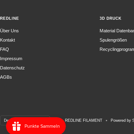
REDLINE
3D DRUCK
Über Uns
Material Datenba
Kontakt
Spulengrößen
FAQ
Recyclingprogr
Impressum
Datenschutz
AGBs
Land/Region
Deutschland (EUR €)
REDLINE FILAMENT
Powered by S