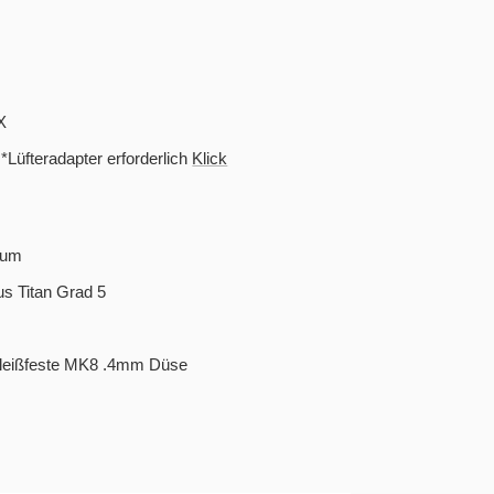
X
*Lüfteradapter erforderlich
Klick
ium
us Titan Grad 5
hleißfeste MK8 .4mm Düse