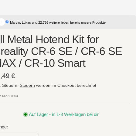
Marvin, Lukas und 22,736 weitere lieben bereits unsere Produkte
ll Metal Hotend Kit for
reality CR-6 SE / CR-6 SE
AX / CR-10 Smart
gebotspreis
,49 €
l. Steuern.
Steuern
werden im Checkout berechnet
:
M2710-04
Auf Lager - in 1-3 Werktagen bei dir
nge: