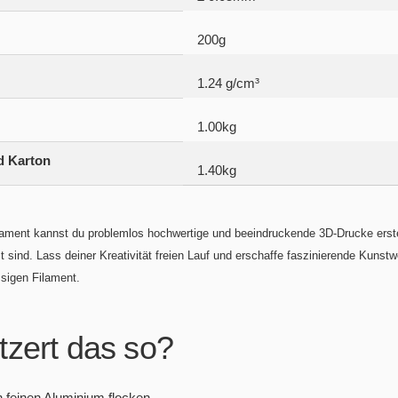
200g
1.24 g/cm³
1.00kg
d Karton
1.40kg
lament kannst du problemlos hochwertige und beeindruckende 3D-Drucke erste
 sind. Lass deiner Kreativität freien Lauf und erschaffe faszinierende Kunstw
sigen Filament.
tzert das so?
 feinen Aluminium flocken.