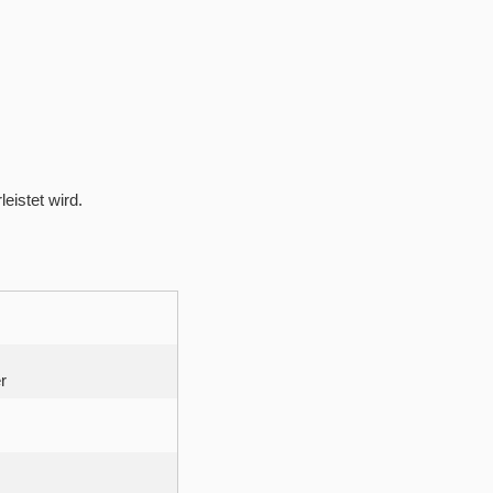
eistet wird.
.
r