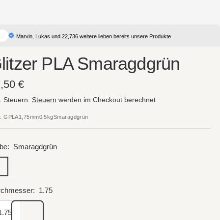
Marvin, Lukas und 22,736 weitere lieben bereits unsere Produkte
litzer PLA Smaragdgrün
gebotspreis
,50 €
l. Steuern.
Steuern
werden im Checkout berechnet
:
GPLA1,75mm0,5kgSmaragdgrün
be:
Smaragdgrün
aragdgrün
rchmesser:
1.75
1.75