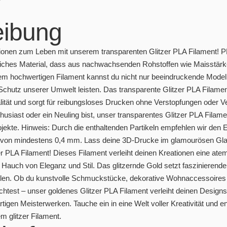
eibung
onen zum Leben mit unserem transparenten Glitzer PLA Filament! PLA 
dliches Material, dass aus nachwachsenden Rohstoffen wie Maisstärk
em hochwertigen Filament kannst du nicht nur beeindruckende Model
chutz unserer Umwelt leisten. Das transparente Glitzer PLA Filament
tät und sorgt für reibungsloses Drucken ohne Verstopfungen oder Ve
usiast oder ein Neuling bist, unser transparentes Glitzer PLA Filamen
Projekte. Hinweis: Durch die enthaltenden Partikeln empfehlen wir de
von mindestens 0,4 mm. Lass deine 3D-Drucke im glamourösen Glan
r PLA Filament! Dieses Filament verleiht deinen Kreationen eine at
 Hauch von Eleganz und Stil. Das glitzernde Gold setzt faszinierende
len. Ob du kunstvolle Schmuckstücke, dekorative Wohnaccessoires o
htest – unser goldenes Glitzer PLA Filament verleiht deinen Design
rtigen Meisterwerken. Tauche ein in eine Welt voller Kreativität und 
m glitzer Filament.