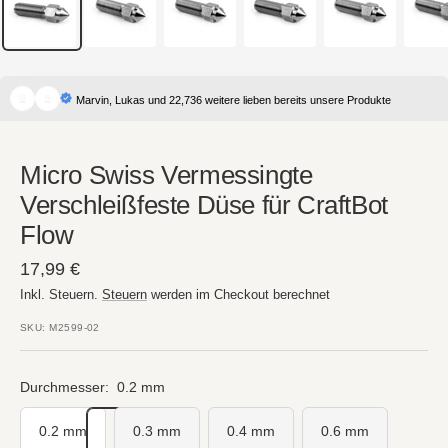
Marvin, Lukas und 22,736 weitere lieben bereits unsere Produkte
Micro Swiss Vermessingte
Verschleißfeste Düse für CraftBot
Flow
Angebotspreis
17,99 €
Inkl. Steuern.
Steuern
werden im Checkout berechnet
SKU:
M2599-02
Durchmesser:
0.2 mm
0.2 mm
0.3 mm
0.4 mm
0.6 mm