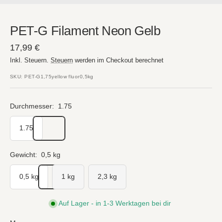
PET-G Filament Neon Gelb
Angebotspreis
17,99 €
Inkl. Steuern.
Steuern
werden im Checkout berechnet
SKU:
PET-G1,75yellow fluor0,5kg
Durchmesser:
1.75
1.75
Gewicht:
0,5 kg
0,5 kg
1 kg
2,3 kg
Auf Lager - in 1-3 Werktagen bei dir