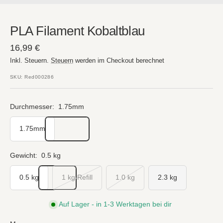
PLA Filament Kobaltblau
Angebotspreis
16,99 €
Inkl. Steuern.
Steuern
werden im Checkout berechnet
SKU:
Red000286
Durchmesser:
1.75mm
1.75mm
Gewicht:
0.5 kg
0.5 kg
1 kg Refill
1.0 kg
2.3 kg
Auf Lager - in 1-3 Werktagen bei dir