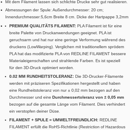
Mit dem Filament lassen sich schlichte Drucke sehr gut realisieren.
Abmessungen der Spule: Außendurchmesser: 20 cm;
Innendurchmesser:5,6cm Breite 8 cm. Dicke der Hartpappe 3,2mm
PREMIUM QUALITÄTS FILAMENT:
PLA Filament ist für eine
breite Palette von Druckanwendungen geeignet. PLA ist
geruchsarm und hat nur eine geringe Verformung während des
druckens (LowWarping). Verglichen mit traditionellem sprödem
PLA hat das modifizierte PLA von REDLINE FILAMENT bessere
Materialeigenschaften und strahlende Farben. Es ist speziell
für den 3D-Druck optimiert worden.
0.02 MM RUNDHEITSTOLERANZ:
Die 3D-Drucker-Filamente
werden mit präziseren Spezifikationen hergestellt und haben
eine Rundheitstoleranz von nur ± 0,02 mm bezogen auf den
Durchmesser und eine
Durchmessertoleranz von ± 0,05 mm
bezogen auf die gesamte Länge vom Filament. Dies verhindert
ein verstopfen deiner Düse.
FILAMENT + SPULE = UMWELTFREUNDLICH:
REDLINE
FILAMENT erfüllt die RoHS-Richtlinie (Restriction of Hazardous