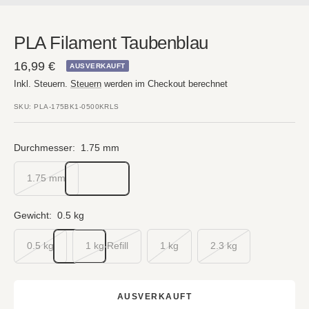
PLA Filament Taubenblau
Angebotspreis
16,99 €
AUSVERKAUFT
Inkl. Steuern.
Steuern
werden im Checkout berechnet
SKU:
PLA-175BK1-0500KRLS
Durchmesser:
1.75 mm
1.75 mm
Gewicht:
0.5 kg
0.5 kg
1 kg Refill
1 kg
2.3 kg
AUSVERKAUFT