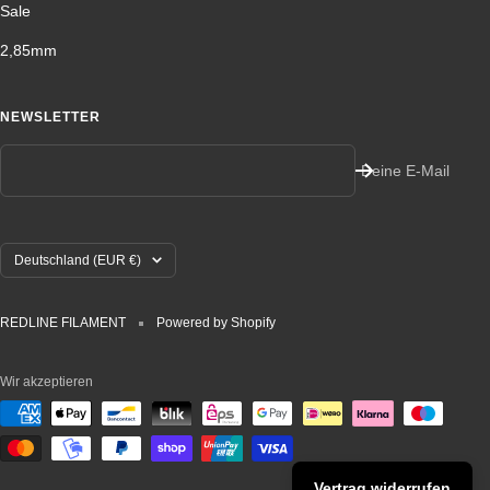
Sale
2,85mm
NEWSLETTER
Deine E-Mail
Land/Region
Deutschland (EUR €)
REDLINE FILAMENT
Powered by Shopify
Wir akzeptieren
Vertrag widerrufen