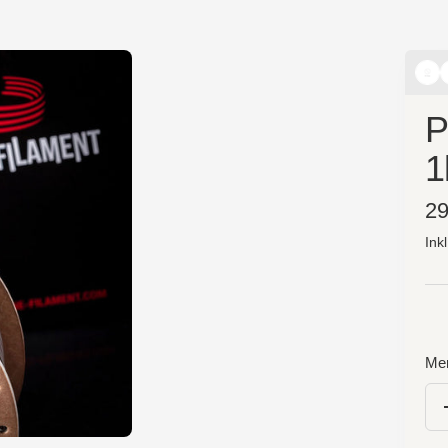
P
1
An
29
Ink
Me