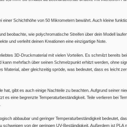
i einer Schichthöhe von 50 Mikrometern bewährt. Auch kleine funktio
 und beobachte, wie polychromatische Streifen über dein Modell laufen
fekte und verleiht deinen Kreationen eine einzigartige Note.
beliebtes 3D-Druckmaterial mit vielen Vorteilen. Es schmilzt bereits b
 kann mehrfach über seinen Schmelzpunkt erhitzt werden, ohne sign
tes Material, aber gleichzeitig spröde, was bedeutet, dass es leicht zer
e hat, gibt es auch einige Nachteile zu beachten. Aufgrund seiner nie
t es eine begrenzte Temperaturbeständigkeit. Teile verlieren bei Te
.
ogisch abbaubar und geringer Temperaturbeständigkeit bedeutet, dass
zu schweigen von der geringen UV-Beständigkeit. Außerdem ist PLA n