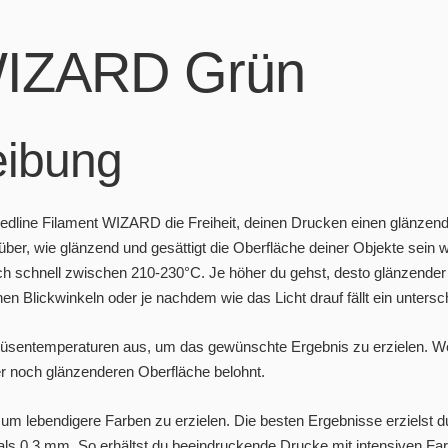
IZARD Grün
eibung
edline Filament WIZARD die Freiheit, deinen Drucken einen glänzend
über, wie glänzend und gesättigt die Oberfläche deiner Objekte sein w
ch schnell zwischen 210-230°C. Je höher du gehst, desto glänzender
hen Blickwinkeln oder je nachdem wie das Licht drauf fällt ein untersc
üsentemperaturen aus, um das gewünschte Ergebnis zu erzielen. W
ner noch glänzenderen Oberfläche belohnt.
um lebendigere Farben zu erzielen. Die besten Ergebnisse erzielst d
ls 0,3 mm. So erhältst du beeindruckende Drucke mit intensiven Farb