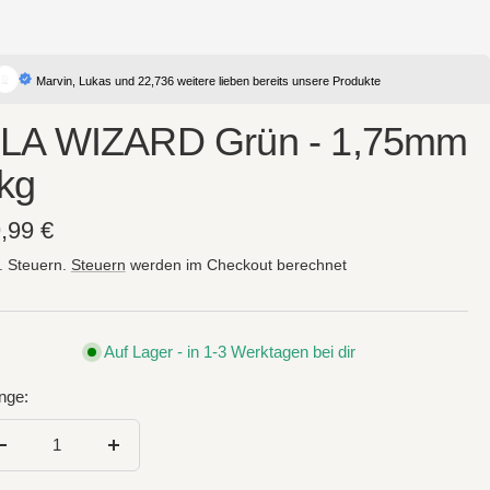
Marvin, Lukas und 22,736 weitere lieben bereits unsere Produkte
LA WIZARD Grün - 1,75mm
kg
gebotspreis
,99 €
l. Steuern.
Steuern
werden im Checkout berechnet
Auf Lager - in 1-3 Werktagen bei dir
nge:
Menge
Menge
verringern
erhöhen