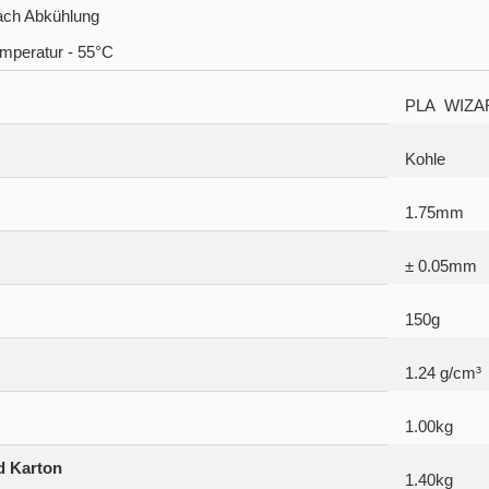
ach Abkühlung
peratur - 55°C
PLA
WIZA
Kohle
1.75mm
± 0.05mm
150g
1.24 g/cm³
1.00kg
d Karton
1.40kg